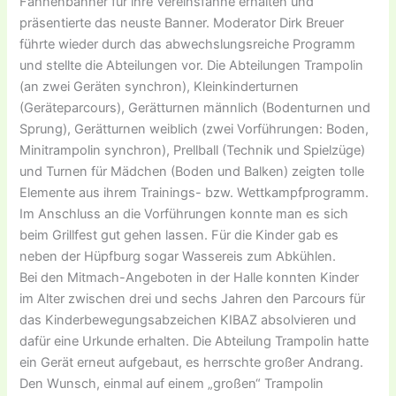
Fahnenbanner für ihre Vereinsfahne erhalten und
präsentierte das neuste Banner. Moderator Dirk Breuer
führte wieder durch das abwechslungsreiche Programm
und stellte die Abteilungen vor. Die Abteilungen Trampolin
(an zwei Geräten synchron), Kleinkinderturnen
(Geräteparcours), Gerätturnen männlich (Bodenturnen und
Sprung), Gerätturnen weiblich (zwei Vorführungen: Boden,
Minitrampolin synchron), Prellball (Technik und Spielzüge)
und Turnen für Mädchen (Boden und Balken) zeigten tolle
Elemente aus ihrem Trainings- bzw. Wettkampfprogramm.
Im Anschluss an die Vorführungen konnte man es sich
beim Grillfest gut gehen lassen. Für die Kinder gab es
neben der Hüpfburg sogar Wassereis zum Abkühlen.
Bei den Mitmach-Angeboten in der Halle konnten Kinder
im Alter zwischen drei und sechs Jahren den Parcours für
das Kinderbewegungsabzeichen KIBAZ absolvieren und
dafür eine Urkunde erhalten. Die Abteilung Trampolin hatte
ein Gerät erneut aufgebaut, es herrschte großer Andrang.
Den Wunsch, einmal auf einem „großen“ Trampolin